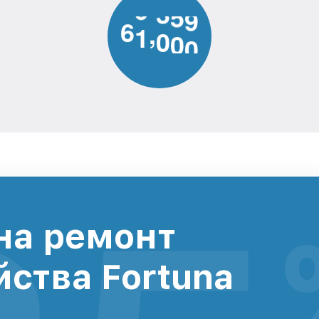
6
1
0
0
0
,
на ремонт
йства Fortuna