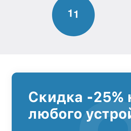
1
1
Скидка -25% 
любого устро