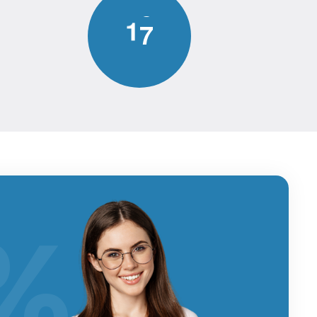
1
7
%