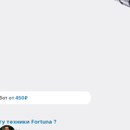
абот
от 450₽
у техники Fortuna ?