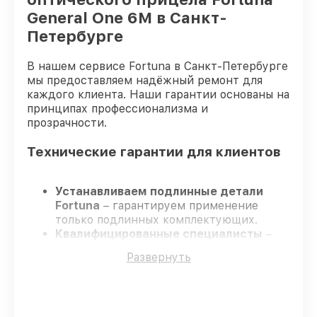
General One 6M в Санкт-
Петербурге
В нашем сервисе Fortuna в Санкт-Петербурге
мы предоставляем надёжный ремонт для
каждого клиента. Наши гарантии основаны на
принципах профессионализма и
прозрачности.
Технические гарантии для клиентов
Устанавливаем подлинные детали
Fortuna
– гарантируем применение
только подлинных комплектующих.
Квалифицированные специалисты
–
проходят постоянное обучение, что
Развернуть
обеспечивает надёжную работу
устройства после ремонта.
Всегда выполняем ремонт вовремя
–
ремонт оптического прицела Fortuna