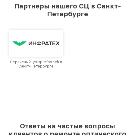
предоставляемых услуг. Наша цель — стать
Партнеры нашего СЦ в Санкт-
лучшим сервисным центром Fortuna в городе
Петербурге
Санкт-Петербурге, постоянно повышая
уровень доверия и лояльности наших
клиентов.
Сервисный центр Infratech в
Санкт-Петербурге
Ответы на частые вопросы
клиентов о ремонте оптического