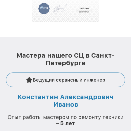
За годы своей деятельности мы получали только
положительные отзывы и обрели отличную
репутацию. Мы постоянно совершенствуемся и
стараемся каждый день делать наш сервис еще
лучше!
Мастера нашего СЦ в Санкт-
Петербурге
Ведущий сервисный инженер
Константин Александрович
Иванов
О
Опыт работы мастером по ремонту техники
–
5 лет
О