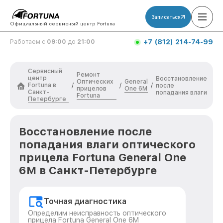
Записаться
Официальный сервисный центр Fortuna
+7 (812) 214-74-99
Работаем с
09:00
до
21:00
Сервисный
Ремонт
центр
Восстановление
Оптических
General
Fortuna в
/
/
/
после
прицелов
One 6M
Санкт-
попадания влаги
Fortuna
Петербурге
Восстановление после
попадания влаги оптического
прицела Fortuna General One
6M в Санкт-Петербурге
Точная диагностика
Определим неисправность оптического
прицела Fortuna General One 6M