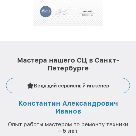
полной сохранности и бесплатно.
За годы своей деятельности мы получали только
положительные отзывы и обрели отличную
репутацию. Мы постоянно совершенствуемся и
стараемся каждый день делать наш сервис еще
лучше!
Мастера нашего СЦ в Санкт-
Петербурге
Ведущий сервисный инженер
Константин Александрович
Иванов
О
Опыт работы мастером по ремонту техники
–
5 лет
О