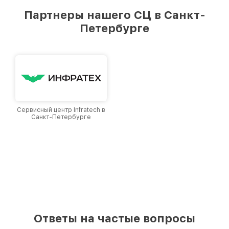
предоставляемых услуг. Наша цель — стать
Партнеры нашего СЦ в Санкт-
лучшим сервисным центром Fortuna в городе
Петербурге
Санкт-Петербурге, постоянно повышая
уровень доверия и лояльности наших
клиентов.
Сервисный центр Infratech в
Санкт-Петербурге
Ответы на частые вопросы