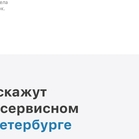
ела
к.
скажут
 сервисном
Петербурге