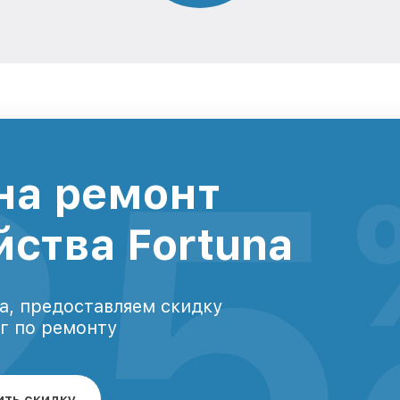
25
на ремонт
йства Fortuna
а, предоставляем скидку
уг по ремонту
ить скидку