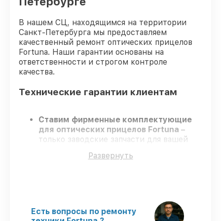
Петербурге
В нашем СЦ, находящимся на территории
Санкт-Петербурга мы предоставляем
качественный ремонт оптических прицелов
Fortuna. Наши гарантии основаны на
ответственности и строгом контроле
качества.
Технические гарантии клиентам
Ставим фирменные комплектующие
для оптических прицелов Fortuna
–
только заводские запчасти для вашей
техники.
Развернуть
Сертифицированные инженеры
–
проходят регулярное обучение, что
подтверждает гарантированно
долговечный результат.
Соблюдаем сроки
– ремонт оптических
прицелов Fortuna в оговоренные сроки.
Есть вопросы по ремонту
Гарантийное обслуживание
– на все
техники Fortuna ?