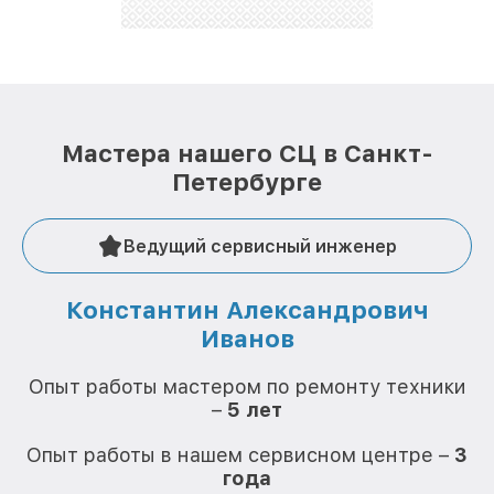
репутацию. Мы постоянно совершенствуемся и
стараемся каждый день делать наш сервис еще
лучше!
Мастера нашего СЦ в Санкт-
Петербурге
Ведущий сервисный инженер
Константин Александрович
Иванов
О
Опыт работы мастером по ремонту техники
–
5 лет
О
Опыт работы в нашем сервисном центре –
3
года