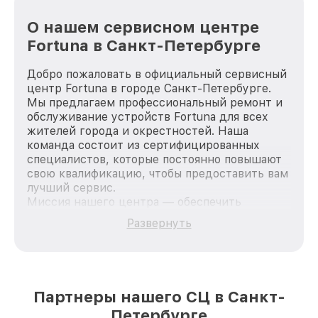
О нашем сервисном центре
Fortuna в Санкт-Петербурге
Добро пожаловать в официальный сервисный
центр Fortuna в городе Санкт-Петербурге.
Мы предлагаем профессиональный ремонт и
обслуживание устройств Fortuna для всех
жителей города и окрестностей. Наша
команда состоит из сертифицированных
специалистов, которые постоянно повышают
свою квалификацию, чтобы предоставить вам
лучший сервис.
Миссия нашего центра — обеспечить
качественный и доступный ремонт для
Развернуть
каждого пользователя продукции Fortuna, вне
зависимости от сложности поломки. Мы
стремимся к тому, чтобы каждый клиент был
удовлетворен скоростью и качеством
предоставляемых услуг. Наша цель — стать
Партнеры нашего СЦ в Санкт-
лучшим сервисным центром Fortuna в городе
Петербурге
Санкт-Петербурге, постоянно повышая