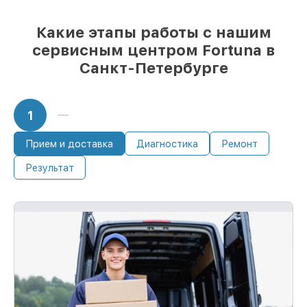
85%
работ по восстановлению Fortuna
завершаются в тот же день, если мастер
Какие этапы работы с нашим
начинает работу сразу
сервисным центром Fortuna в
Санкт-Петербурге
1
Прием и доставка
Диагностика
Ремонт
Результат