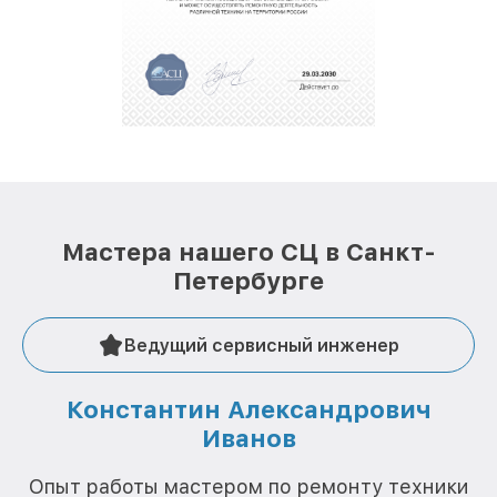
обеспечат доставку устройств в сервис в
полной сохранности и бесплатно.
За годы своей деятельности мы получали только
положительные отзывы и обрели отличную
репутацию. Мы постоянно совершенствуемся и
стараемся каждый день делать наш сервис еще
лучше!
Мастера нашего СЦ в Санкт-
Петербурге
Ведущий сервисный инженер
Константин Александрович
Иванов
О
Опыт работы мастером по ремонту техники