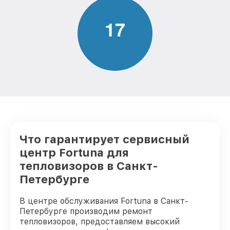
от 750₽
(восстановление) тепловизора Fortuna
1
7
Восстановление после попадания влаги
от 850₽
тепловизора Fortuna
Ремонт Wi-Fi тепловизора Fortuna
от 850₽
Ремонт разъема тепловизора Fortuna
от 650₽
Ремонт капиллярной трубки
от 450₽
тепловизора Fortuna
Что гарантирует сервисный
центр Fortuna для
тепловизоров в Санкт-
Петербурге
В центре обслуживания Fortuna в Санкт-
Петербурге производим ремонт
тепловизоров, предоставляем высокий