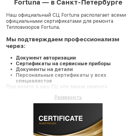
Fortuna — в Санкт-Петербурге
Наш официальный СЦ Fortuna располагает всеми
официальными сертификатами для ремонта
Тепловизоров Fortuna.
Мы подтверждаем профессионализм
через:
Документ авторизации
Сертификаты на сервисные приборы
Документы на детали
Персональные сертификаты у всех
специалистов
При визите в наш СЦ или заказе ремонта
Тепловизор вы получаете качественный ремонт и
Развернуть
официальную гарантию до 3 лет.