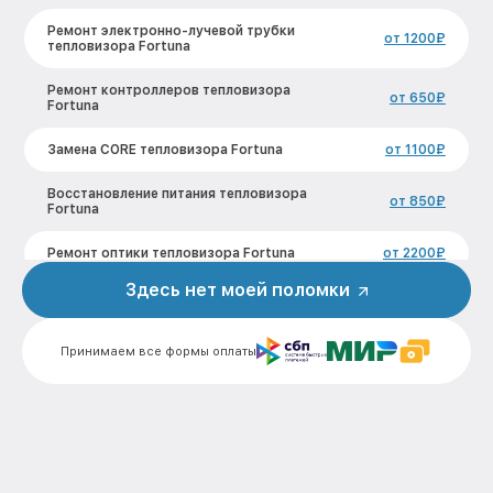
Ремонт электронно-лучевой трубки
от 1200₽
тепловизора Fortuna
Ремонт контроллеров тепловизора
от 650₽
Fortuna
Замена CORE тепловизора Fortuna
от 1100₽
Восстановление питания тепловизора
от 850₽
Fortuna
Ремонт оптики тепловизора Fortuna
от 2200₽
Здесь нет моей поломки
Ремонт датчика синхроимпульсов
от 1600₽
тепловизора Fortuna
Принимаем все формы оплаты
Калибровка и настройка тепловизора
от 900₽
тепловизора Fortuna
Ремонт встроенного дальнометра и
от 750₽
других устройств тепловизора Fortuna
Замена микросхемы логики
от 450₽
тепловизора Fortuna