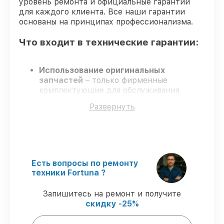
уровень ремонта и официальные гарантии
для каждого клиента. Все наши гарантии
основаны на принципах профессионализма.
Что входит в технические гарантии:
Использование оригинальных
запчастей
– только фирменные
комплектующие для обслуживания
тепловизоров.
Развернуть
Опытные мастера
– проверенные
специалисты с опытом и аттестацией.
Точные сроки выполнения
– все работы
выполняются в оговоренные сроки.
Сервис с гарантией
– обслуживание с
полным гарантийным сопровождением.
Есть вопросы по ремонту
техники Fortuna ?
Гарантии сервиса на починку
Запишитесь на ремонт и получите
тепловизоров:
скидку -25%