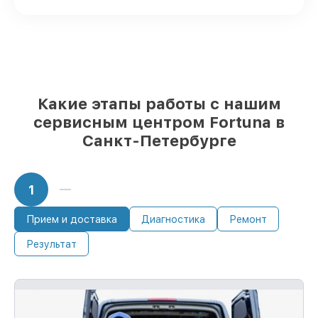
Фирменные детали Fortuna и
проверенные реплики
– для разного
бюджета
85%
работ исполняются за 1–2 часа,
после приёма тепловизора
Какие этапы работы с нашим
сервисным центром Fortuna в
Санкт-Петербурге
1
Прием и доставка
Диагностика
Ремонт
Результат