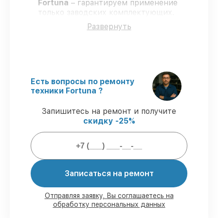
Fortuna
– гарантируем применение
только заводских комплектующих.
Опытные специалисты
– проходят
Развернуть
строгий отбор, что подтверждает
уровень их профессионализма.
Заканчиваем ремонт в четко
оговоренные сроки
– ремонт
тепловизора Fortuna General 100S3
строго по договоренности.
Есть вопросы по ремонту
Официальная гарантия
– все
техники Fortuna ?
ремонтные услуги и комплектующие
защищены гарантийной поддержкой до
Запишитесь на ремонт и получите
3 лет.
скидку -25%
Мы гарантируем:
Записаться на ремонт
80%
ремонтов проводим в присутствии
клиента
90%
комплектующих Fortuna готовы к
Отправляя заявку, Вы соглашаетесь на
установке в Санкт-Петербурге,
обработку персональных данных
остальные поступают оперативно