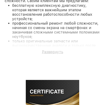
сложности. Своим клиентам мы предлагаем:
бесплатную комплексную диагностику,
которая является важнейшим этапом
восстановления работоспособности любых
устройств;
профессиональный ремонт любой сложности,
начиная со смены экрана на смартфонах и
заканчивая сложными системными поломками
ноутбуков;
только оригинальные запчасти или
высококачественные аналоги и только после
согласования с клиентом.
Развернуть
На все работы и замененные комплектующие
предоставляется длительная гарантия. В случае
поломки по условиям гарантии, мы бесплатно
исправим ситуацию.
Наши преимущества
Преимуществами нашего сервисного центра
Fortuna в Санкт-Петербурге являются:
лучшие специалисты с многолетним опытом и
безупречной репутацией;
современное оборудование и
лицензированное ПО в ремонтно-