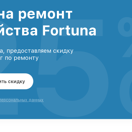
25
на ремонт
йства Fortuna
а, предоставляем скидку
уг по ремонту
ить скидку
 персональных данных