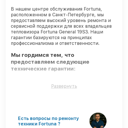
В нашем центре обслуживания Fortuna,
расположенном в Санкт-Петербурге, мы
предоставляем высокий уровень ремонта и
сервисной поддержки для всех владельцев
тепловизора Fortuna General 19S3. Наши
гарантии базируются на принципах
профессионализма и ответственности.
Мы гордимся тем, что
предоставляем следующие
технические гарантии:
Использование оригинальных
Развернуть
запчастей
– гарантируем использование
фирменных запчастей для сервиса.
Опытные мастера
– все работники
проходят обязательное обучение и
ежегодную аттестацию, что
Есть вопросы по ремонту
подтверждает их уровень мастерства.
техники Fortuna ?
Соблюдение сроков восстановления
–