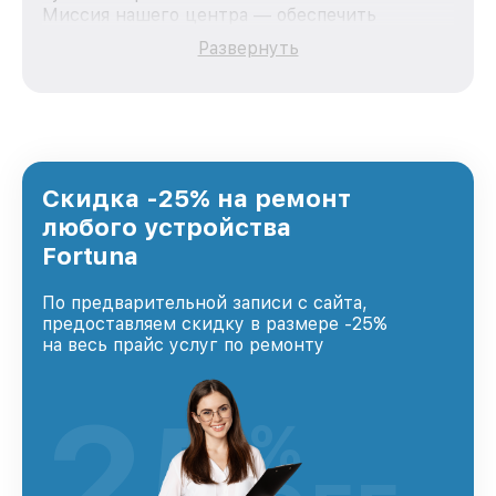
Миссия нашего центра — обеспечить
качественный и доступный ремонт для
Развернуть
каждого пользователя продукции Fortuna, вне
зависимости от сложности поломки. Мы
стремимся к тому, чтобы каждый клиент был
удовлетворен скоростью и качеством
предоставляемых услуг. Наша цель — стать
лучшим сервисным центром Fortuna в городе
Санкт-Петербурге, постоянно повышая
Скидка -25% на ремонт
уровень доверия и лояльности наших
любого устройства
клиентов.
Fortuna
По предварительной записи с сайта,
предоставляем скидку в размере -25%
на весь прайс услуг по ремонту
25
%