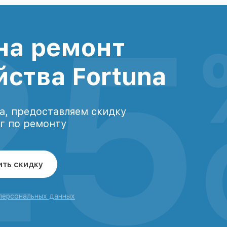
25
на ремонт
йства Fortuna
а, предоставляем скидку
уг по ремонту
ить скидку
 персональных данных