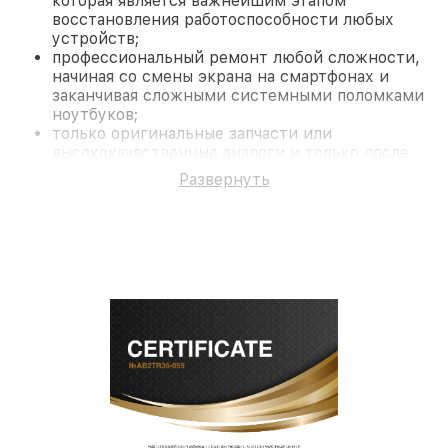
которая является важнейшим этапом
восстановления работоспособности любых
устройств;
профессиональный ремонт любой сложности,
начиная со смены экрана на смартфонах и
заканчивая сложными системными поломками
ноутбуков;
только оригинальные запчасти или
высококачественные аналоги и только после
согласования с клиентом.
Развернуть
На все работы и замененные комплектующие
предоставляется длительная гарантия. В случае
поломки по условиям гарантии, мы бесплатно
исправим ситуацию.
Наши преимущества
Преимуществами нашего сервисного центра
Fortuna в Санкт-Петербурге являются:
лучшие специалисты с многолетним опытом и
безупречной репутацией;
современное оборудование и
лицензированное ПО в ремонтно-
диагностических мастерских;
собственный склад комплектующих, что
позволяет сократить сроки