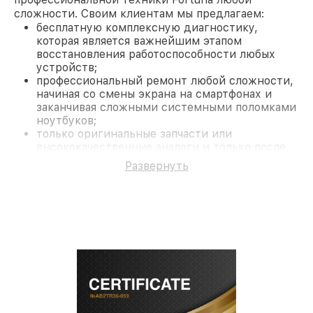
сложности. Своим клиентам мы предлагаем:
бесплатную комплексную диагностику,
которая является важнейшим этапом
восстановления работоспособности любых
устройств;
профессиональный ремонт любой сложности,
начиная со смены экрана на смартфонах и
заканчивая сложными системными поломками
ноутбуков;
только оригинальные запчасти или
высококачественные аналоги и только после
согласования с клиентом.
Развернуть
На все работы и замененные комплектующие
предоставляется длительная гарантия. В случае
поломки по условиям гарантии, мы бесплатно
исправим ситуацию.
Наши преимущества
Преимуществами нашего сервисного центра
Fortuna в Санкт-Петербурге являются:
лучшие специалисты с многолетним опытом и
безупречной репутацией;
современное оборудование и
лицензированное ПО в ремонтно-