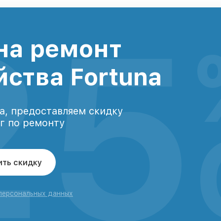
25
на ремонт
йства Fortuna
а, предоставляем скидку
уг по ремонту
ить скидку
 персональных данных