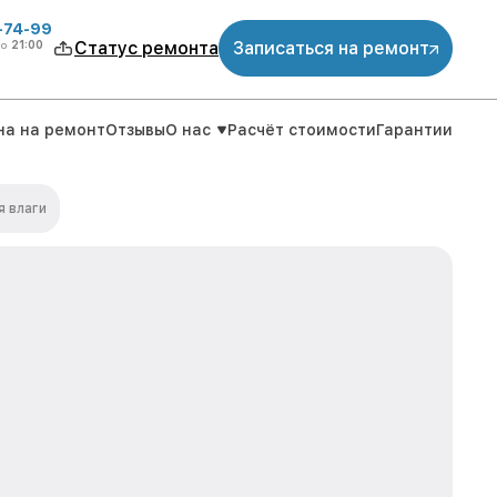
4-74-99
до
21:00
Статус ремонта
Записаться на ремонт
на на ремонт
Отзывы
О нас
Расчёт стоимости
Гарантии
я влаги