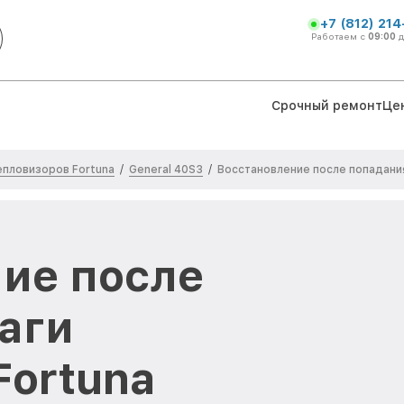
+7 (812) 21
Работаем с
09:00
Срочный ремонт
Це
епловизоров Fortuna
General 40S3
/
/
Восстановление после попадани
ие после
аги
Fortuna