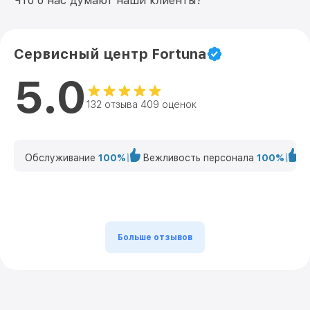
Что о нас думают наши клиенты?
Сервисный центр Fortuna
5.0
132 отзыва 409 оценок
Обслуживание
100%
Вежливость персонала
100%
К
Больше отзывов