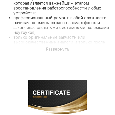
которая является важнейшим этапом
восстановления работоспособности любых
устройств;
профессиональный ремонт любой сложности,
начиная со смены экрана на смартфонах и
заканчивая сложными системными поломками
ноутбуков;
только оригинальные запчасти или
высококачественные аналоги и только после
согласования с клиентом.
Развернуть
На все работы и замененные комплектующие
предоставляется длительная гарантия. В случае
поломки по условиям гарантии, мы бесплатно
исправим ситуацию.
Наши преимущества
Преимуществами нашего сервисного центра
Fortuna в Санкт-Петербурге являются:
лучшие специалисты с многолетним опытом и
безупречной репутацией;
современное оборудование и
лицензированное ПО в ремонтно-
диагностических мастерских;
собственный склад комплектующих, что