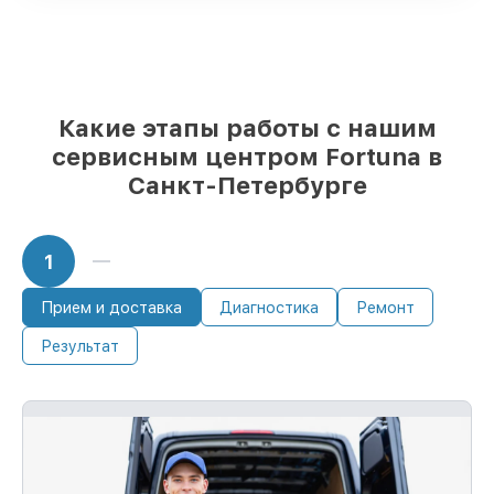
Подлинные запчасти Fortuna и
надёжные аналоги
– для разного
бюджета
85%
работ исполняются за 1–2 часа, если
мастер приступает к ремонту сразу
Какие этапы работы с нашим
сервисным центром Fortuna в
Санкт-Петербурге
1
Прием и доставка
Диагностика
Ремонт
Результат