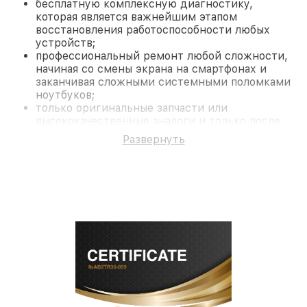
бесплатную комплексную диагностику,
которая является важнейшим этапом
восстановления работоспособности любых
устройств;
профессиональный ремонт любой сложности,
начиная со смены экрана на смартфонах и
заканчивая сложными системными поломками
ноутбуков;
только оригинальные запчасти или
высококачественные аналоги и только после
согласования с клиентом.
Развернуть
На все работы и замененные комплектующие
предоставляется длительная гарантия. В случае
поломки по условиям гарантии, мы бесплатно
исправим ситуацию.
Наши преимущества
Преимуществами нашего сервисного центра
Fortuna в Санкт-Петербурге являются:
лучшие специалисты с многолетним опытом и
безупречной репутацией;
современное оборудование и
лицензированное ПО в ремонтно-
диагностических мастерских;