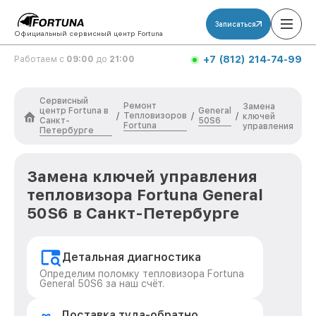
Записаться
Официальный сервисный центр Fortuna
+7 (812) 214-74-99
Работаем с
09:00
до
21:00
Сервисный
Ремонт
Замена
центр Fortuna в
General
Тепловизоров
/
/
/
ключей
Санкт-
50S6
Fortuna
управления
Петербурге
Замена ключей управления
тепловизора Fortuna General
50S6 в Санкт-Петербурге
Детальная диагностика
Определим поломку тепловизора Fortuna
General 50S6 за наш счёт.
Доставка туда-обратно