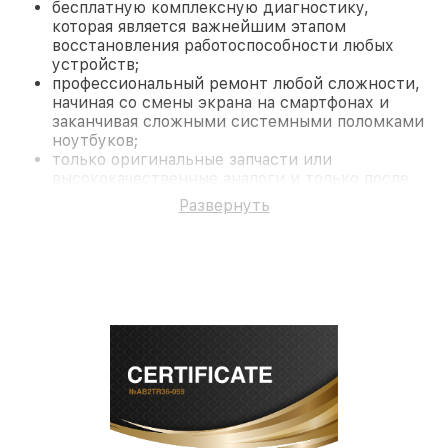
бесплатную комплексную диагностику,
которая является важнейшим этапом
восстановления работоспособности любых
устройств;
профессиональный ремонт любой сложности,
начиная со смены экрана на смартфонах и
заканчивая сложными системными поломками
ноутбуков;
только оригинальные запчасти или
высококачественные аналоги и только после
согласования с клиентом.
Развернуть
На все работы и замененные комплектующие
предоставляется длительная гарантия. В случае
поломки по условиям гарантии, мы бесплатно
исправим ситуацию.
Наши преимущества
Преимуществами нашего сервисного центра
Fortuna в Санкт-Петербурге являются:
лучшие специалисты с многолетним опытом и
безупречной репутацией;
современное оборудование и
лицензированное ПО в ремонтно-
диагностических мастерских;