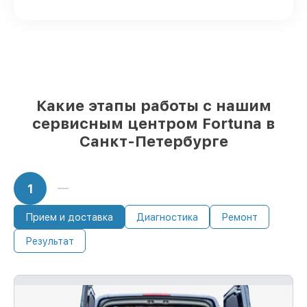
доставляются быстро
Подлинные запчасти Fortuna и
надёжные аналоги
– с учётом любых
финансовых возможностей
85%
починок занимают до 2 часов, после
приёма тепловизора
Какие этапы работы с нашим
сервисным центром Fortuna в
Санкт-Петербурге
1
Прием и доставка
Диагностика
Ремонт
Результат