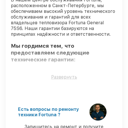
расположенном в Санкт-Петербурге, мы
обеспечиваем высокий уровень технического
обслуживания и гарантий для всех
владельцев тепловизора Fortuna General
75S6. Наши гарантии базируются на
принципах надёжности и ответственности.
Мы гордимся тем, что
предоставляем следующие
технические гарантии:
Использование оригинальных
Развернуть
запчастей
– только подлинные
комплектующие.
Квалифицированные специалисты
–
все работники проходят обязательное
обучение и ежегодную аттестацию, что
Есть вопросы по ремонту
подтверждает их уровень мастерства.
техники Fortuna ?
Выполнение работ вовремя
–
соблюдаем сроки починки тепловизора
Запишитесь на ремонт и получите
General 75S6, согласованные с клиентом.