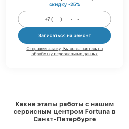
скидку -25%
Гарантийное обслуживание
–
предоставляем официальное
гарантийное сопровождение после
восстановления.
Записаться на ремонт
Мы гарантируем:
Отправляя заявку, Вы соглашаетесь на
обработку персональных данных
80%
работ с возможностью наблюдения
90%
комплектующих для тепловизоров
имеются в наличии или доступны для
срочного заказа
Оригинальные запчасти и
качественные реплики на ваш выбор
–
с учётом всех запросов
85%
работ в течение пары часов, если
мастер приступает к починке сразу
Какие этапы работы с нашим
сервисным центром Fortuna в
Санкт-Петербурге