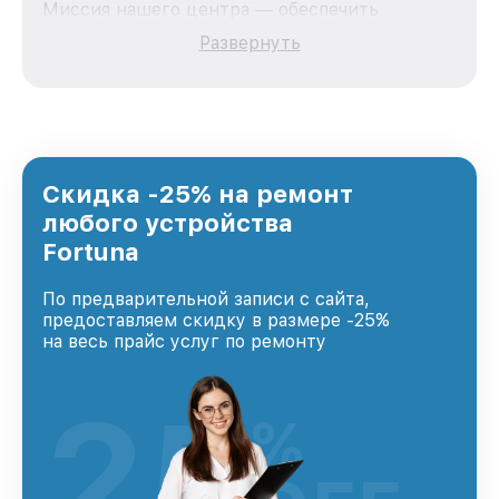
Миссия нашего центра — обеспечить
качественный и доступный ремонт для
Развернуть
каждого пользователя продукции Fortuna, вне
зависимости от сложности поломки. Мы
стремимся к тому, чтобы каждый клиент был
удовлетворен скоростью и качеством
предоставляемых услуг. Наша цель — стать
лучшим сервисным центром Fortuna в городе
Санкт-Петербурге, постоянно повышая
Скидка -25% на ремонт
уровень доверия и лояльности наших
любого устройства
клиентов.
Fortuna
По предварительной записи с сайта,
предоставляем скидку в размере -25%
на весь прайс услуг по ремонту
25
%