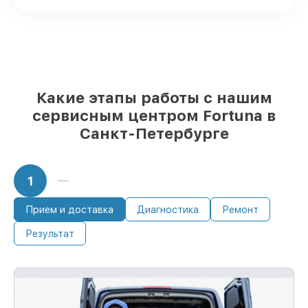
Оригинальные комплектующие
Fortuna и качественные аналоги
– с
учётом любых финансовых
возможностей
85%
работ исполняются за 1–2 часа, при
незамедлительном начале работ
Какие этапы работы с нашим
сервисным центром Fortuna в
Санкт-Петербурге
1
Прием и доставка
Диагностика
Ремонт
Результат