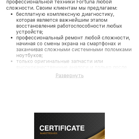
профессиональной техники Fortuna любой
сложности. Своим клиентам мы предлагаем:
бесплатную комплексную диагностику,
которая является важнейшим этапом
восстановления работоспособности любых
устройств;
профессиональный ремонт любой сложности,
начиная со смены экрана на смартфонах и
заканчивая сложными системными поломками
ноутбуков;
только оригинальные запчасти или
высококачественные аналоги и только после
согласования с клиентом.
Развернуть
На все работы и замененные комплектующие
предоставляется длительная гарантия. В случае
поломки по условиям гарантии, мы бесплатно
исправим ситуацию.
Наши преимущества
Преимуществами нашего сервисного центра
Fortuna в Санкт-Петербурге являются:
лучшие специалисты с многолетним опытом и
безупречной репутацией;
современное оборудование и