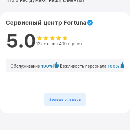
Что о нас думают наши клиенты?
Сервисный центр Fortuna
5.0
132 отзыва 409 оценок
Обслуживание
100%
Вежливость персонала
100%
К
Больше отзывов