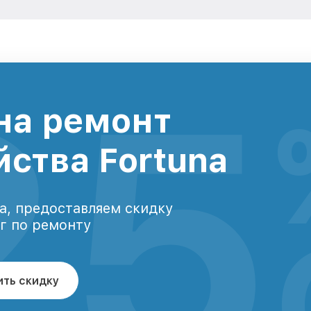
25
на ремонт
йства Fortuna
а, предоставляем скидку
уг по ремонту
ить скидку