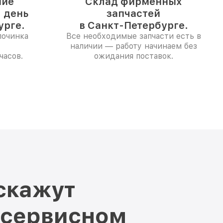
ние
Склад фирменных
1 день
запчастей
урге.
в Санкт-Петербурге.
починка
Все необходимые запчасти есть в
наличии — работу начинаем без
часов.
ожидания поставок.
скажут
 сервисном