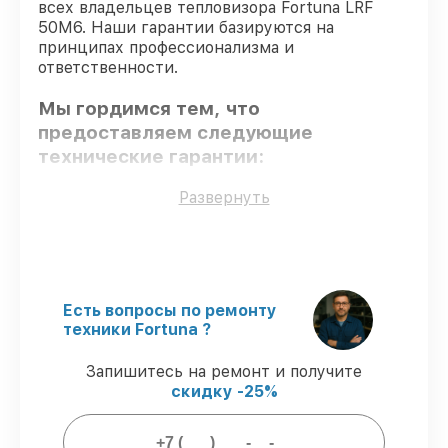
всех владельцев тепловизора Fortuna LRF
50M6. Наши гарантии базируются на
принципах профессионализма и
ответственности.
Мы гордимся тем, что
предоставляем следующие
технические гарантии:
Развернуть
Оригинальные детали
– для всех видов
починки применяются исключительно
оригинальные детали.
Сертифицированные инженеры
–
проверенные специалисты с опытом и
Есть вопросы по ремонту
сертификацией.
техники Fortuna ?
Соблюдение сроков восстановления
–
обслуживание тепловизора LRF 50M6
Запишитесь на ремонт и получите
выполняется строго в оговоренные
скидку -25%
сроки.
Подтвержденная гарантия
–
обслуживаем тепловизоров всегда со