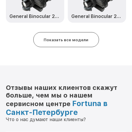
Прошивка (Обновление ПО) LRF 50M6
от 450₽
Fortuna
General Binocular 25S6
General Binocular 25S3
Ремонт платы управления
от 750₽
(восстановление) LRF 50M6 Fortuna
Показать все модели
Восстановление после попадания влаги
от 850₽
LRF 50M6 Fortuna
Ремонт Wi-Fi LRF 50M6 Fortuna
от 850₽
Ремонт разъема LRF 50M6 Fortuna
от 650₽
Ремонт капиллярной трубки LRF 50M6
от 450₽
Fortuna
Отзывы наших клиентов скажут
больше, чем мы о нашем
Fortuna в
сервисном центре
Санкт-Петербурге
Что о нас думают наши клиенты?