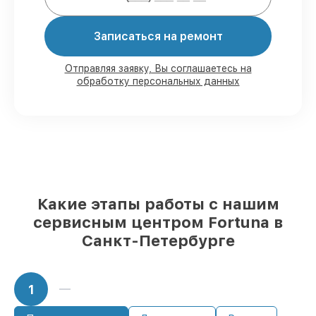
строгим соблюдением гарантийных
обязательств.
Записаться на ремонт
Мы гарантируем:
Отправляя заявку, Вы соглашаетесь на
обработку персональных данных
80%
работ под контролем клиента
90%
комплектующих для тепловизоров
имеются в наличии или доступны для
быстрой доставки
Оригинальные запчасти и
качественные реплики на ваш выбор
–
для любого бюджета
85%
работ в течение пары часов, при
Какие этапы работы с нашим
немедленном начале работ
сервисным центром Fortuna в
Санкт-Петербурге
1