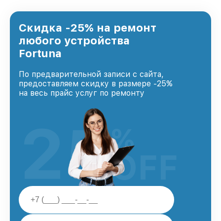
предоставляемых услуг. Наша цель — стать
лучшим сервисным центром Fortuna в городе
Санкт-Петербурге, постоянно повышая
Скидка -25% на ремонт
уровень доверия и лояльности наших
любого устройства
клиентов.
Fortuna
По предварительной записи с сайта,
предоставляем скидку в размере -25%
на весь прайс услуг по ремонту
25
%
OFF