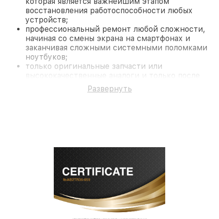
которая является важнейшим этапом
восстановления работоспособности любых
устройств;
профессиональный ремонт любой сложности,
начиная со смены экрана на смартфонах и
заканчивая сложными системными поломками
ноутбуков;
только оригинальные запчасти или
высококачественные аналоги и только после
согласования с клиентом.
Развернуть
На все работы и замененные комплектующие
предоставляется длительная гарантия. В случае
поломки по условиям гарантии, мы бесплатно
исправим ситуацию.
Наши преимущества
Преимуществами нашего сервисного центра
Fortuna в Санкт-Петербурге являются:
лучшие специалисты с многолетним опытом и
безупречной репутацией;
современное оборудование и
лицензированное ПО в ремонтно-
диагностических мастерских;
собственный склад комплектующих, что
позволяет сократить сроки