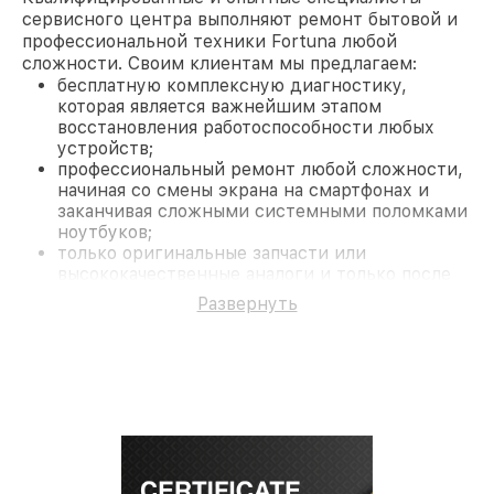
сервисного центра выполняют ремонт бытовой и
профессиональной техники Fortuna любой
сложности. Своим клиентам мы предлагаем:
бесплатную комплексную диагностику,
которая является важнейшим этапом
восстановления работоспособности любых
устройств;
профессиональный ремонт любой сложности,
начиная со смены экрана на смартфонах и
заканчивая сложными системными поломками
ноутбуков;
только оригинальные запчасти или
высококачественные аналоги и только после
согласования с клиентом.
Развернуть
На все работы и замененные комплектующие
предоставляется длительная гарантия. В случае
поломки по условиям гарантии, мы бесплатно
исправим ситуацию.
Наши преимущества
Преимуществами нашего сервисного центра
Fortuna в Санкт-Петербурге являются:
лучшие специалисты с многолетним опытом и
безупречной репутацией;