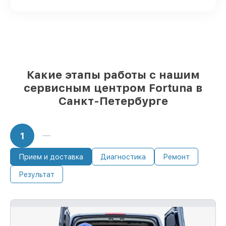
Петербурге, остальные доступны для
срочного заказа
Фирменные детали Fortuna и
надёжные реплики
– только вы
выбираете, какие детали использовать, а
мы готовы рассмотреть варианты под
любые запросы
Какие этапы работы с нашим
85%
работ по восстановлению Fortuna
выполняются в течение пары часов, при
сервисным центром Fortuna в
немедленном старте работ
Санкт-Петербурге
1
Прием и доставка
Диагностика
Ремонт
Результат