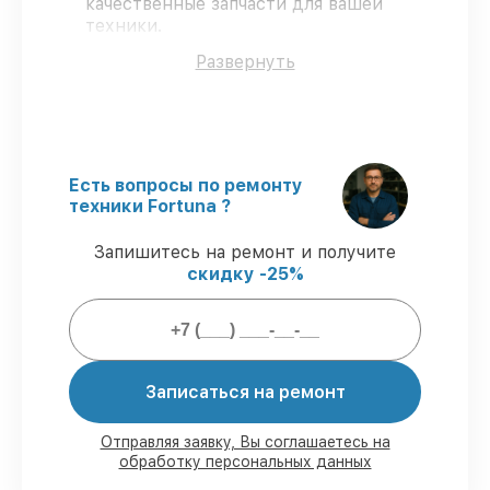
качественные запчасти для вашей
техники.
Опытные инженеры
– проходят
Развернуть
серьезную проверку знаний и навыков,
что обеспечивает качество и надёжность
ремонта.
Работаем строго в установленных
заранее временных рамках
– ремонт
тепловизоров Fortuna без бесконечных
Есть вопросы по ремонту
переносов.
техники Fortuna ?
Гарантийное обслуживание
– на все
виды работ и комплектующие для
Запишитесь на ремонт и получите
тепловизоров Fortuna предоставляется
скидку -25%
длительная гарантия.
Мы гарантируем:
Записаться на ремонт
80%
заказов по ремонту выполняются в
присутствии клиента
Отправляя заявку, Вы соглашаетесь на
90%
запчастей Fortuna готовы к
обработку персональных данных
установке в наших мастерских в Санкт-