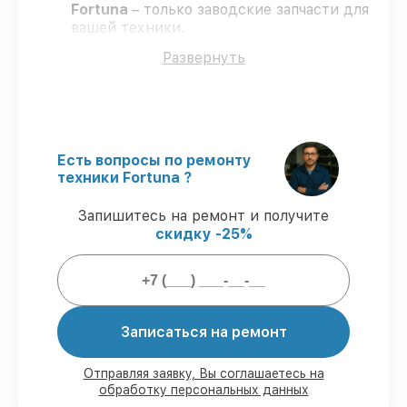
Fortuna
– только заводские запчасти для
вашей техники.
Сертифицированные специалисты
–
Развернуть
проходят серьезную проверку знаний и
навыков, что подтверждает высокий
уровень сервиса.
Соблюдаем сроки
– ремонт
тепловизоров Fortuna без бесконечных
переносов.
Есть вопросы по ремонту
Поддержка после ремонта
– на все
техники Fortuna ?
ремонт и запчасти для тепловизоров
Fortuna предоставляется длительная
Запишитесь на ремонт и получите
гарантия.
скидку -25%
Мы гарантируем:
80%
ремонтов по ремонту исполняются
Записаться на ремонт
с возможностью присутствия владельца
90%
комплектующих Fortuna готовы к
Отправляя заявку, Вы соглашаетесь на
установке в наших мастерских в Санкт-
обработку персональных данных
Петербурге, остальные приходят