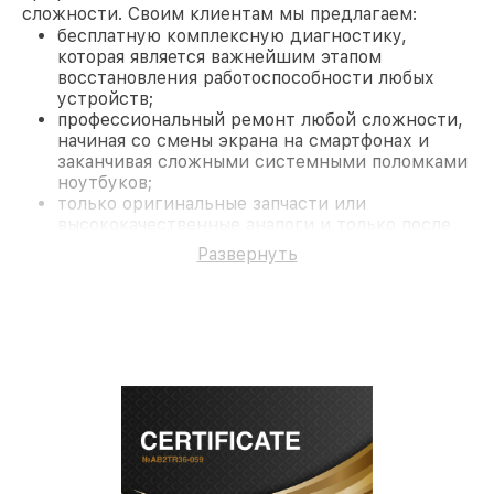
сложности. Своим клиентам мы предлагаем:
бесплатную комплексную диагностику,
которая является важнейшим этапом
восстановления работоспособности любых
устройств;
профессиональный ремонт любой сложности,
начиная со смены экрана на смартфонах и
заканчивая сложными системными поломками
ноутбуков;
только оригинальные запчасти или
высококачественные аналоги и только после
согласования с клиентом.
Развернуть
На все работы и замененные комплектующие
предоставляется длительная гарантия. В случае
поломки по условиям гарантии, мы бесплатно
исправим ситуацию.
Наши преимущества
Преимуществами нашего сервисного центра
Fortuna в Санкт-Петербурге являются:
лучшие специалисты с многолетним опытом и
безупречной репутацией;
современное оборудование и
лицензированное ПО в ремонтно-