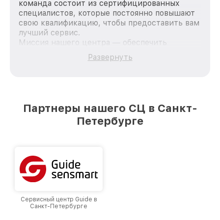
команда состоит из сертифицированных
специалистов, которые постоянно повышают
свою квалификацию, чтобы предоставить вам
лучший сервис.
Миссия нашего центра — обеспечить
качественный и доступный ремонт для
Развернуть
каждого пользователя продукции Fortuna, вне
зависимости от сложности поломки. Мы
стремимся к тому, чтобы каждый клиент был
удовлетворен скоростью и качеством
предоставляемых услуг. Наша цель — стать
Партнеры нашего СЦ в Санкт-
лучшим сервисным центром Fortuna в городе
Петербурге
Санкт-Петербурге, постоянно повышая
уровень доверия и лояльности наших
клиентов.
Сервисный центр Guide в
Санкт-Петербурге