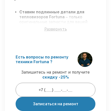
Ставим подлинные детали для
тепловизоров Fortuna
– только
оригинальные запчасти для вашей
техники.
Развернуть
Сертифицированные инженеры
–
проходят серьезную проверку знаний и
навыков, что подтверждает высокий
уровень сервиса.
Завершаем работы без задержек
–
ремонт тепловизоров Fortuna в
Есть вопросы по ремонту
оговоренные сроки.
техники Fortuna ?
Гарантийное обслуживание
– на все
виды работ и комплектующие для
Запишитесь на ремонт и получите
тепловизоров Fortuna предоставляется
скидку -25%
гарантия до 3-х лет.
Мы гарантируем:
Записаться на ремонт
80%
ремонтов по ремонту исполняются