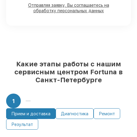
с возможностью присутствия владельца
Отправляя заявку, Вы соглашаетесь на
90%
комплектующих Fortuna в наличии
обработку персональных данных
на складе в Санкт-Петербурге,
остальные приходят оперативно
Фирменные детали Fortuna и
надёжные реплики
– только вы
выбираете, какие детали использовать, а
мы готовы рассмотреть варианты под
любые запросы
85%
починок Fortuna завершаются в тот
Какие этапы работы с нашим
же день, если мастер начинает работу
сервисным центром Fortuna в
сразу
Санкт-Петербурге
1
Прием и доставка
Диагностика
Ремонт
Результат