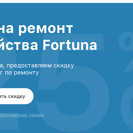
25
на ремонт
йства Fortuna
а, предоставляем скидку
уг по ремонту
ить скидку
 персональных данных