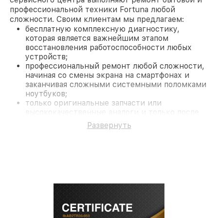
профессиональной техники Fortuna любой
сложности. Своим клиентам мы предлагаем:
бесплатную комплексную диагностику,
которая является важнейшим этапом
восстановления работоспособности любых
устройств;
профессиональный ремонт любой сложности,
начиная со смены экрана на смартфонах и
заканчивая сложными системными поломками
ноутбуков;
только оригинальные запчасти или
высококачественные аналоги и только после
согласования с клиентом.
Развернуть
На все работы и замененные комплектующие
предоставляется длительная гарантия. В случае
поломки по условиям гарантии, мы бесплатно
исправим ситуацию.
Наши преимущества
Преимуществами нашего сервисного центра
Fortuna в Санкт-Петербурге являются:
лучшие специалисты с многолетним опытом и
безупречной репутацией;
современное оборудование и