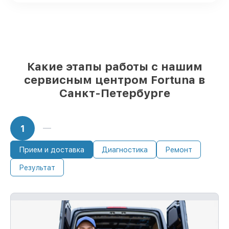
срочного заказа
Подлинные запчасти Fortuna и
проверенные замены
– только вы
выбираете, какие детали использовать, а
мы делаем ремонт с учётом
возможностей клиента
Какие этапы работы с нашим
85%
починок Fortuna сделаем за 1–2 часа,
если мастер начинает работу сразу
сервисным центром Fortuna в
Санкт-Петербурге
1
Прием и доставка
Диагностика
Ремонт
Результат