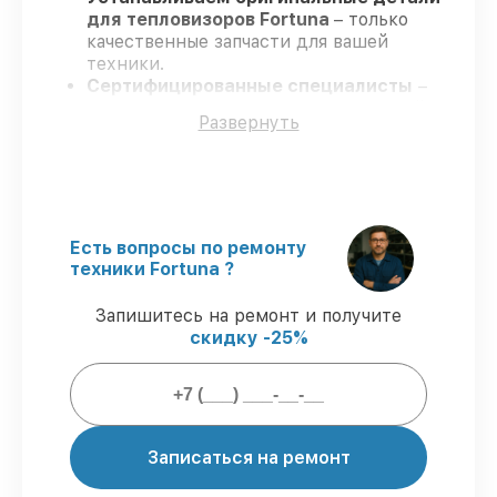
для тепловизоров Fortuna
– только
качественные запчасти для вашей
техники.
Сертифицированные специалисты
–
проходят серьезную проверку знаний и
Развернуть
навыков, что обеспечивает высокий
уровень сервиса.
Завершаем работы без задержек
–
ремонт тепловизоров Fortuna без
бесконечных переносов.
Официальная гарантия
– на все виды
Есть вопросы по ремонту
работ и комплектующие для
техники Fortuna ?
тепловизоров Fortuna предоставляется
длительная гарантия.
Запишитесь на ремонт и получите
скидку -25%
Мы гарантируем:
80%
ремонтов по ремонту выполняются
с возможностью присутствия владельца
Записаться на ремонт
90%
запчастей Fortuna имеются в