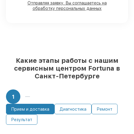
наличии в Санкт-Петербурге, остальные
Отправляя заявку, Вы соглашаетесь на
доставляются быстро
обработку персональных данных
Подлинные запчасти Fortuna и
проверенные замены
– только вы
выбираете, какие детали использовать, а
мы подстраиваемся под разные бюджеты
85%
починок Fortuna сделаем за 1–2 часа,
при немедленном старте работ
Какие этапы работы с нашим
сервисным центром Fortuna в
Санкт-Петербурге
1
Прием и доставка
Диагностика
Ремонт
Результат