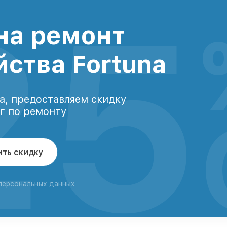
25
на ремонт
йства Fortuna
а, предоставляем скидку
уг по ремонту
ить скидку
 персональных данных