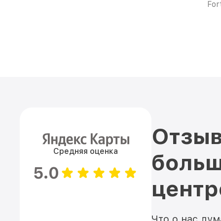
For
Отзыв
Средняя оценка
больш
5.0
цент
Что о нас ду