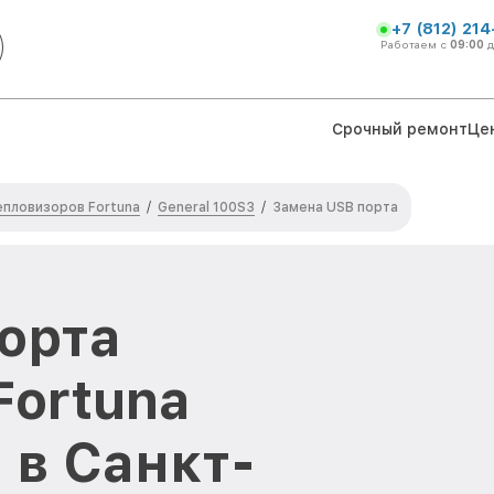
+7 (812) 21
Работаем с
09:00
Срочный ремонт
Це
епловизоров Fortuna
General 100S3
/
/
Замена USB порта
орта
Fortuna
 в Санкт-